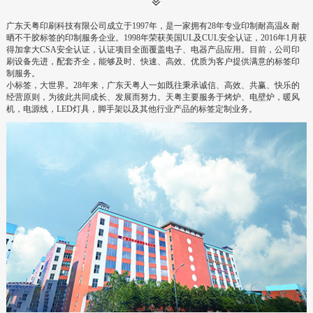
广东天粤印刷科技有限公司成立于
1997
年，是一家拥有
28
年专业印制耐高温
&
耐
晒不干胶标签的印制服务企业。
1998
年荣获美国
UL
及
CUL
安全认证，
2016
年
1
月获
得加拿大
CSA
安全认证，认证项目全面覆盖电子、电器产品应用。目前，公司印
刷设备先进，配套齐全，能够及时、快速、高效、优质为客户提供满意的标签印
制服务。
小标签，大世界。
28
年来，广东天粤人一如既往秉承诚信、高效、共赢、快乐的
经营原则，为彼此共同成长、发展而努力。天粤主要服务于烤炉、电壁炉，暖风
机，电源线，
LED
灯具，脚手架以及其他行业产品的标签定制业务。