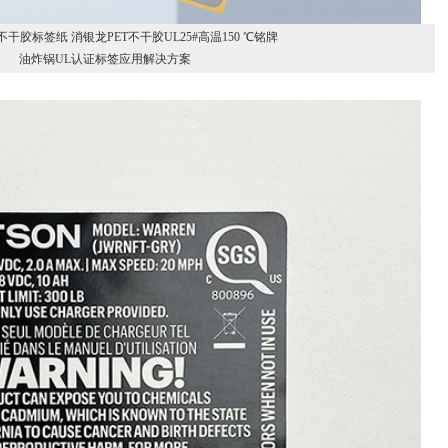
干胶标签纸 消银龙PET不干胶UL25#高温150 ℃铭牌
油炸锅UL认证标签应用解决方案