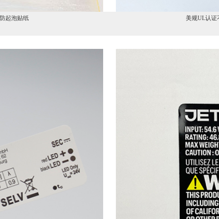
胶防起泡贴纸
美规UL认证不