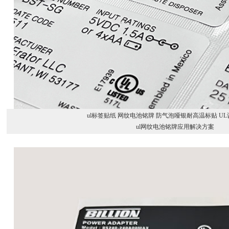
ul标签贴纸 网纹电池铭牌 防气泡哑银耐高温标贴 U
ul网纹电池铭牌应用解决方案